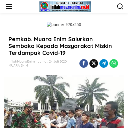
L
e
w
a
t
i
k
Pemkab. Muara Enim Salurkan
e
k
Sembako Kepada Masyarakat Miskin
o
Terdampak Covid-19
n
t
InilahMuaraEnim
Jumat, 24 Juli 2020
e
MUARA ENIM
n