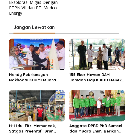
Eksplorasi Migas Dengan
i
PTPN VII dan PT. Medco
Energy
g
a
Jangan Lewatkan
s
i
p
o
s
Hendy Pebriansyah
155 Ekor Hewan DAM
Nakhodai KORMI Muara
Jamaah Haji KBIHU HAKAZA
Enim 5 Tahun ke Depan
di sembelih di Ponpes
Miftahul Huda Muara Enim
H-1 Idul Fitri Memuncak,
Anggota DPRD PKB Sumsel
Satgas Preemtif Turun
dan Muara Enim, Berikan