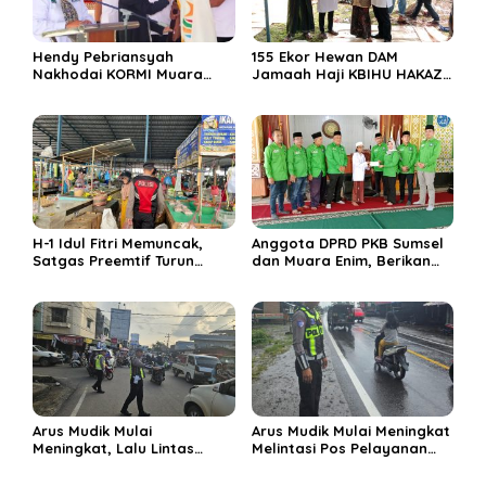
Hendy Pebriansyah
155 Ekor Hewan DAM
Nakhodai KORMI Muara
Jamaah Haji KBIHU HAKAZA
Enim 5 Tahun ke Depan
di sembelih di Ponpes
Miftahul Huda Muara Enim
H-1 Idul Fitri Memuncak,
Anggota DPRD PKB Sumsel
Satgas Preemtif Turun
dan Muara Enim, Berikan
Tangan Amankan Pusat
Bantuan dan Berbagi Takjil
Perbelanjaan Muara Enim
di Ponpes Miftahul Huda
Arus Mudik Mulai
Arus Mudik Mulai Meningkat
Meningkat, Lalu Lintas
Melintasi Pos Pelayanan
Dalam Kota Muara Enim
Cinta Kasih, Petugas
Didominasi Kendaraan
Lakukan Pengaturan Lalu