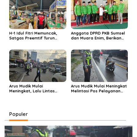
H-1 Idul Fitri Memuncak,
Anggota DPRD PKB Sumsel
Satgas Preemtif Turun
dan Muara Enim, Berikan
Tangan Amankan Pusat
Bantuan dan Berbagi Takjil
Perbelanjaan Muara Enim
di Ponpes Miftahul Huda
Arus Mudik Mulai
Arus Mudik Mulai Meningkat
Meningkat, Lalu Lintas
Melintasi Pos Pelayanan
Dalam Kota Muara Enim
Cinta Kasih, Petugas
Didominasi Kendaraan
Lakukan Pengaturan Lalu
Pribadi
Lintas
Populer