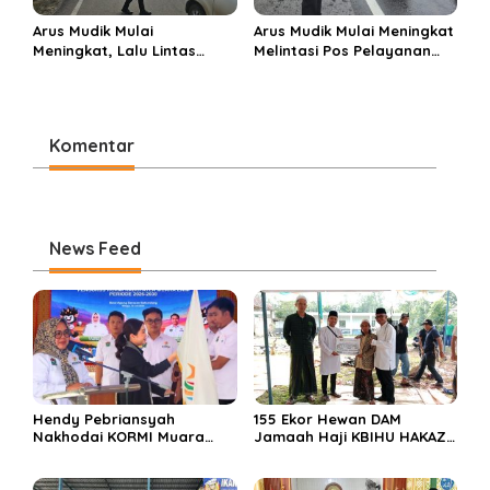
Arus Mudik Mulai
Arus Mudik Mulai Meningkat
Meningkat, Lalu Lintas
Melintasi Pos Pelayanan
Dalam Kota Muara Enim
Cinta Kasih, Petugas
Didominasi Kendaraan
Lakukan Pengaturan Lalu
Pribadi
Lintas
Komentar
News Feed
Hendy Pebriansyah
155 Ekor Hewan DAM
Nakhodai KORMI Muara
Jamaah Haji KBIHU HAKAZA
Enim 5 Tahun ke Depan
di sembelih di Ponpes
Miftahul Huda Muara Enim