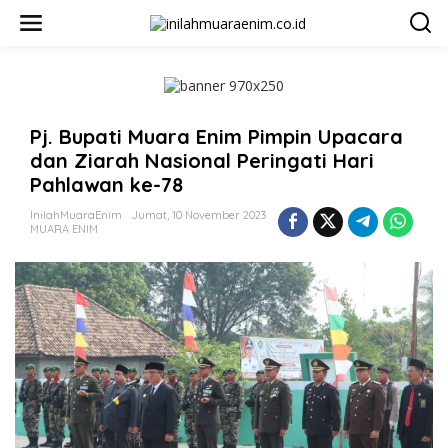
L
e
w
a
t
i
k
Pj. Bupati Muara Enim Pimpin Upacara
e
k
dan Ziarah Nasional Peringati Hari
o
Pahlawan ke-78
n
t
InilahMuaraEnim
Jumat, 10 November 2023
e
MUARA ENIM
n