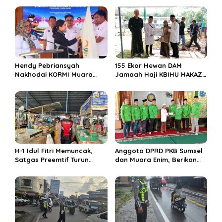
s
i
p
o
s
Hendy Pebriansyah
155 Ekor Hewan DAM
Nakhodai KORMI Muara
Jamaah Haji KBIHU HAKAZA
Enim 5 Tahun ke Depan
di sembelih di Ponpes
Miftahul Huda Muara Enim
H-1 Idul Fitri Memuncak,
Anggota DPRD PKB Sumsel
Satgas Preemtif Turun
dan Muara Enim, Berikan
Tangan Amankan Pusat
Bantuan dan Berbagi Takjil
Perbelanjaan Muara Enim
di Ponpes Miftahul Huda