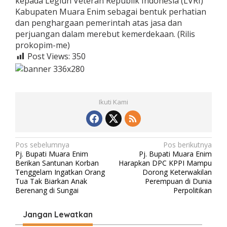
kepada Legiun Veteran Republik Indonesia (LVRI)
Kabupaten Muara Enim sebagai bentuk perhatian
dan penghargaan pemerintah atas jasa dan
perjuangan dalam merebut kemerdekaan. (Rilis
prokopim-me)
Post Views:
350
Ikuti Kami
N
Pos sebelumnya
Pos berikutnya
Pj. Bupati Muara Enim
Pj. Bupati Muara Enim
a
Berikan Santunan Korban
Harapkan DPC KPPI Mampu
v
Tenggelam Ingatkan Orang
Dorong Keterwakilan
Tua Tak Biarkan Anak
Perempuan di Dunia
i
Berenang di Sungai
Perpolitikan
g
Jangan Lewatkan
a