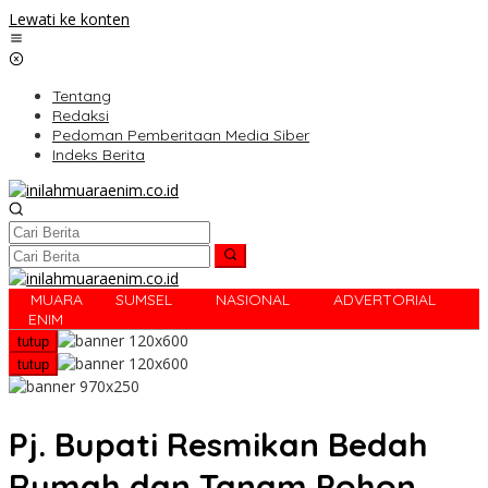
Lewati ke konten
Tentang
Redaksi
Pedoman Pemberitaan Media Siber
Indeks Berita
MUARA
SUMSEL
NASIONAL
ADVERTORIAL
R
ENIM
tutup
tutup
Pj. Bupati Resmikan Bedah
Rumah dan Tanam Pohon