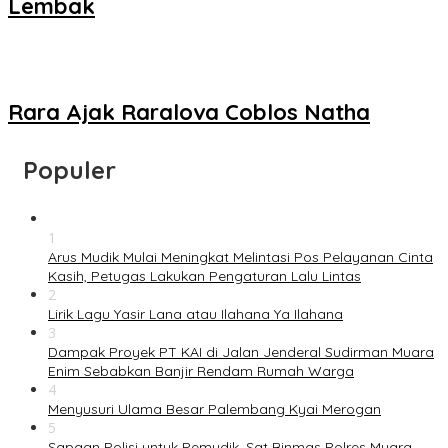
Lembak
Rara Ajak Raralova Coblos Natha
Populer
1
Arus Mudik Mulai Meningkat Melintasi Pos Pelayanan Cinta
Kasih, Petugas Lakukan Pengaturan Lalu Lintas
2
Lirik Lagu Yasir Lana atau Ilahana Ya Ilahana
3
Dampak Proyek PT KAI di Jalan Jenderal Sudirman Muara
Enim Sebabkan Banjir Rendam Rumah Warga
4
Menyusuri Ulama Besar Palembang Kyai Merogan
5
Sapaan Polisi untuk Pemudik, Sat Binmas Polres Muara