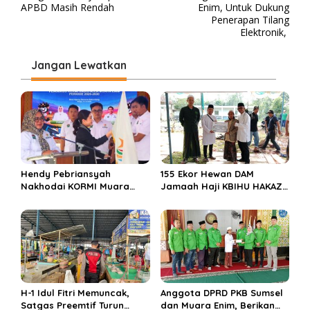
v
APBD Masih Rendah
Enim, Untuk Dukung
Penerapan Tilang
i
Elektronik,
g
Jangan Lewatkan
a
s
i
p
o
s
Hendy Pebriansyah
155 Ekor Hewan DAM
Nakhodai KORMI Muara
Jamaah Haji KBIHU HAKAZA
Enim 5 Tahun ke Depan
di sembelih di Ponpes
Miftahul Huda Muara Enim
H-1 Idul Fitri Memuncak,
Anggota DPRD PKB Sumsel
Satgas Preemtif Turun
dan Muara Enim, Berikan