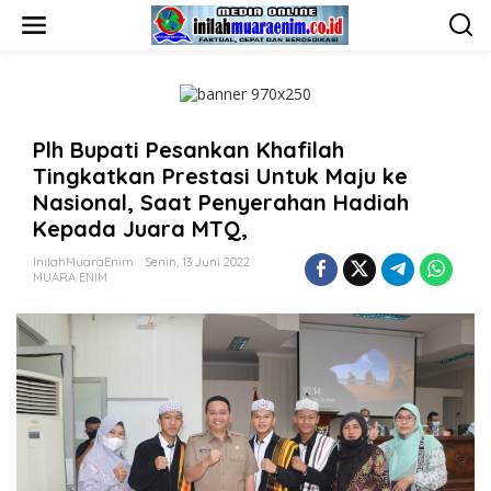
L
e
w
a
t
i
k
Plh Bupati Pesankan Khafilah
e
k
Tingkatkan Prestasi Untuk Maju ke
o
Nasional, Saat Penyerahan Hadiah
n
Kepada Juara MTQ,
t
e
InilahMuaraEnim
Senin, 13 Juni 2022
n
MUARA ENIM