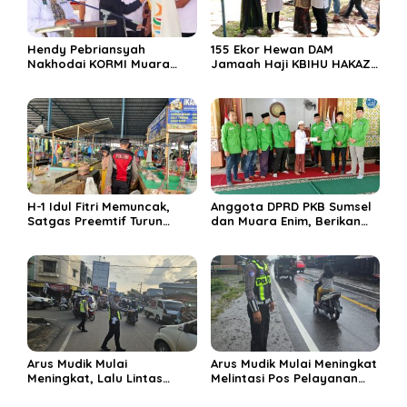
Hendy Pebriansyah
155 Ekor Hewan DAM
Nakhodai KORMI Muara
Jamaah Haji KBIHU HAKAZA
Enim 5 Tahun ke Depan
di sembelih di Ponpes
Miftahul Huda Muara Enim
H-1 Idul Fitri Memuncak,
Anggota DPRD PKB Sumsel
Satgas Preemtif Turun
dan Muara Enim, Berikan
Tangan Amankan Pusat
Bantuan dan Berbagi Takjil
Perbelanjaan Muara Enim
di Ponpes Miftahul Huda
Arus Mudik Mulai
Arus Mudik Mulai Meningkat
Meningkat, Lalu Lintas
Melintasi Pos Pelayanan
Dalam Kota Muara Enim
Cinta Kasih, Petugas
Didominasi Kendaraan
Lakukan Pengaturan Lalu