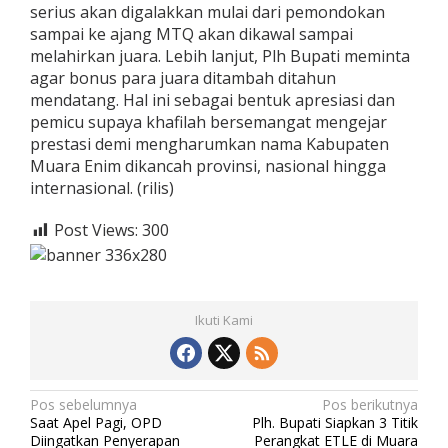
serius akan digalakkan mulai dari pemondokan
sampai ke ajang MTQ akan dikawal sampai
melahirkan juara. Lebih lanjut, Plh Bupati meminta
agar bonus para juara ditambah ditahun
mendatang. Hal ini sebagai bentuk apresiasi dan
pemicu supaya khafilah bersemangat mengejar
prestasi demi mengharumkan nama Kabupaten
Muara Enim dikancah provinsi, nasional hingga
internasional. (rilis)
Post Views:
300
Ikuti Kami
N
Pos sebelumnya
Pos berikutnya
Saat Apel Pagi, OPD
Plh. Bupati Siapkan 3 Titik
a
Diingatkan Penyerapan
Perangkat ETLE di Muara