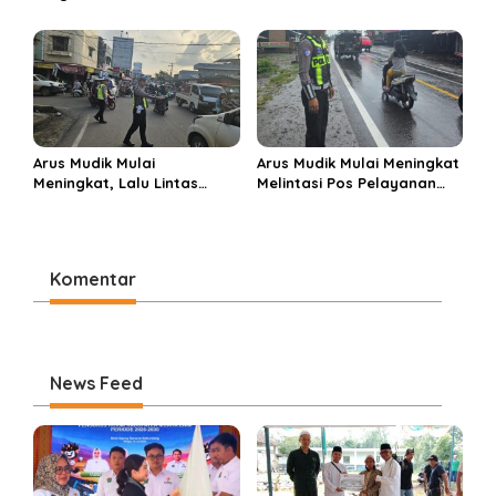
Tangan Amankan Pusat
Bantuan dan Berbagi Takjil
Perbelanjaan Muara Enim
di Ponpes Miftahul Huda
Arus Mudik Mulai
Arus Mudik Mulai Meningkat
Meningkat, Lalu Lintas
Melintasi Pos Pelayanan
Dalam Kota Muara Enim
Cinta Kasih, Petugas
Didominasi Kendaraan
Lakukan Pengaturan Lalu
Pribadi
Lintas
Komentar
News Feed