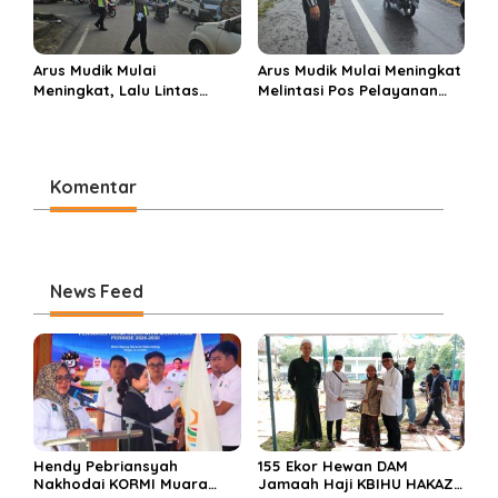
Arus Mudik Mulai
Arus Mudik Mulai Meningkat
Meningkat, Lalu Lintas
Melintasi Pos Pelayanan
Dalam Kota Muara Enim
Cinta Kasih, Petugas
Didominasi Kendaraan
Lakukan Pengaturan Lalu
Pribadi
Lintas
Komentar
News Feed
Hendy Pebriansyah
155 Ekor Hewan DAM
Nakhodai KORMI Muara
Jamaah Haji KBIHU HAKAZA