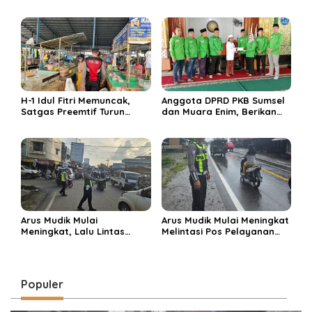
Enim 5 Tahun ke Depan
di sembelih di Ponpes
Miftahul Huda Muara Enim
H-1 Idul Fitri Memuncak,
Anggota DPRD PKB Sumsel
Satgas Preemtif Turun
dan Muara Enim, Berikan
Tangan Amankan Pusat
Bantuan dan Berbagi Takjil
Perbelanjaan Muara Enim
di Ponpes Miftahul Huda
Arus Mudik Mulai
Arus Mudik Mulai Meningkat
Meningkat, Lalu Lintas
Melintasi Pos Pelayanan
Dalam Kota Muara Enim
Cinta Kasih, Petugas
Didominasi Kendaraan
Lakukan Pengaturan Lalu
Pribadi
Lintas
Populer