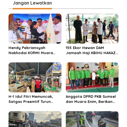
Jangan Lewatkan
g
a
s
i
p
o
Hendy Pebriansyah
155 Ekor Hewan DAM
s
Nakhodai KORMI Muara
Jamaah Haji KBIHU HAKAZA
Enim 5 Tahun ke Depan
di sembelih di Ponpes
Miftahul Huda Muara Enim
H-1 Idul Fitri Memuncak,
Anggota DPRD PKB Sumsel
Satgas Preemtif Turun
dan Muara Enim, Berikan
Tangan Amankan Pusat
Bantuan dan Berbagi Takjil
Perbelanjaan Muara Enim
di Ponpes Miftahul Huda