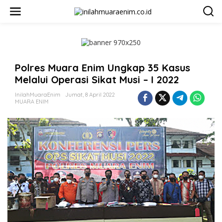
L
e
w
a
t
i
k
Polres Muara Enim Ungkap 35 Kasus
e
k
Melalui Operasi Sikat Musi – I 2022
o
n
InilahMuaraEnim
Jumat, 8 April 2022
t
MUARA ENIM
e
n