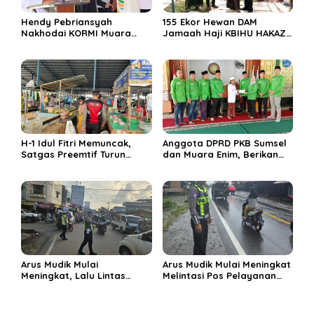
Hendy Pebriansyah
155 Ekor Hewan DAM
Nakhodai KORMI Muara
Jamaah Haji KBIHU HAKAZA
Enim 5 Tahun ke Depan
di sembelih di Ponpes
Miftahul Huda Muara Enim
H-1 Idul Fitri Memuncak,
Anggota DPRD PKB Sumsel
Satgas Preemtif Turun
dan Muara Enim, Berikan
Tangan Amankan Pusat
Bantuan dan Berbagi Takjil
Perbelanjaan Muara Enim
di Ponpes Miftahul Huda
Arus Mudik Mulai
Arus Mudik Mulai Meningkat
Meningkat, Lalu Lintas
Melintasi Pos Pelayanan
Dalam Kota Muara Enim
Cinta Kasih, Petugas
Didominasi Kendaraan
Lakukan Pengaturan Lalu
Pribadi
Lintas