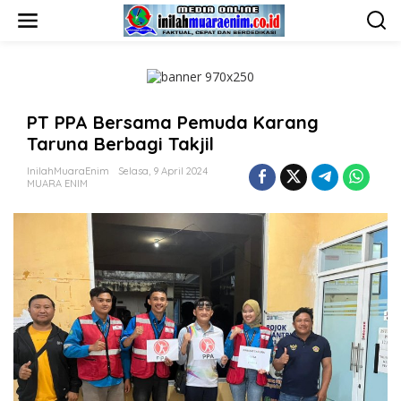
L
e
w
a
t
i
k
PT PPA Bersama Pemuda Karang
e
k
Taruna Berbagi Takjil
o
n
InilahMuaraEnim
Selasa, 9 April 2024
t
MUARA ENIM
e
n