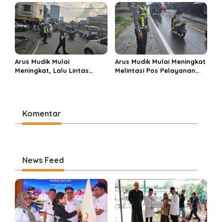
Perbelanjaan Muara Enim
di Ponpes Miftahul Huda
Arus Mudik Mulai
Arus Mudik Mulai Meningkat
Meningkat, Lalu Lintas
Melintasi Pos Pelayanan
Dalam Kota Muara Enim
Cinta Kasih, Petugas
Didominasi Kendaraan
Lakukan Pengaturan Lalu
Pribadi
Lintas
Komentar
News Feed