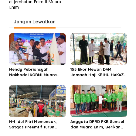
v
di Jembatan Enim II Muara
Enim
i
g
Jangan Lewatkan
a
s
i
p
o
s
Hendy Pebriansyah
155 Ekor Hewan DAM
Nakhodai KORMI Muara
Jamaah Haji KBIHU HAKAZA
Enim 5 Tahun ke Depan
di sembelih di Ponpes
Miftahul Huda Muara Enim
H-1 Idul Fitri Memuncak,
Anggota DPRD PKB Sumsel
Satgas Preemtif Turun
dan Muara Enim, Berikan
Tangan Amankan Pusat
Bantuan dan Berbagi Takjil