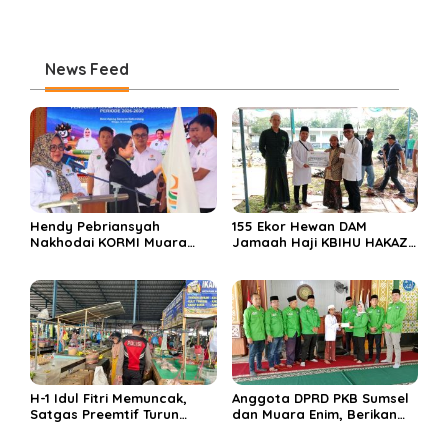
News Feed
Hendy Pebriansyah
155 Ekor Hewan DAM
Nakhodai KORMI Muara
Jamaah Haji KBIHU HAKAZA
Enim 5 Tahun ke Depan
di sembelih di Ponpes
Miftahul Huda Muara Enim
H-1 Idul Fitri Memuncak,
Anggota DPRD PKB Sumsel
Satgas Preemtif Turun
dan Muara Enim, Berikan
Tangan Amankan Pusat
Bantuan dan Berbagi Takjil
Perbelanjaan Muara Enim
di Ponpes Miftahul Huda