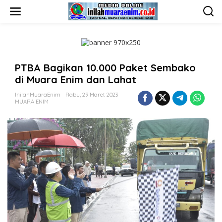
L
e
w
a
t
i
k
PTBA Bagikan 10.000 Paket Sembako
e
k
di Muara Enim dan Lahat
o
n
InilahMuaraEnim
Rabu, 29 Maret 2023
t
MUARA ENIM
e
n