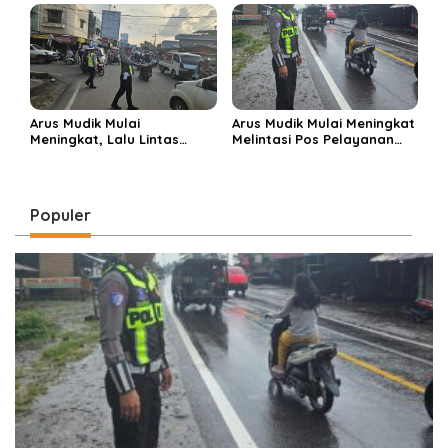
Arus Mudik Mulai
Arus Mudik Mulai Meningkat
Meningkat, Lalu Lintas
Melintasi Pos Pelayanan
Dalam Kota Muara Enim
Cinta Kasih, Petugas
Didominasi Kendaraan
Lakukan Pengaturan Lalu
Pribadi
Lintas
Populer