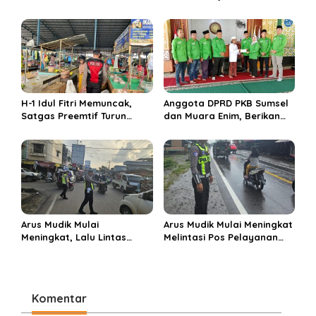
Enim 5 Tahun ke Depan
di sembelih di Ponpes
Miftahul Huda Muara Enim
H-1 Idul Fitri Memuncak,
Anggota DPRD PKB Sumsel
Satgas Preemtif Turun
dan Muara Enim, Berikan
Tangan Amankan Pusat
Bantuan dan Berbagi Takjil
Perbelanjaan Muara Enim
di Ponpes Miftahul Huda
Arus Mudik Mulai
Arus Mudik Mulai Meningkat
Meningkat, Lalu Lintas
Melintasi Pos Pelayanan
Dalam Kota Muara Enim
Cinta Kasih, Petugas
Didominasi Kendaraan
Lakukan Pengaturan Lalu
Pribadi
Lintas
Komentar