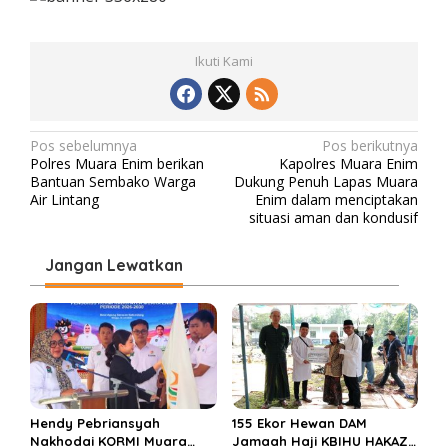
Ikuti Kami
N
Pos sebelumnya
Pos berikutnya
Polres Muara Enim berikan
Kapolres Muara Enim
a
Bantuan Sembako Warga
Dukung Penuh Lapas Muara
v
Air Lintang
Enim dalam menciptakan
situasi aman dan kondusif
i
g
Jangan Lewatkan
a
s
i
p
o
s
Hendy Pebriansyah
155 Ekor Hewan DAM
Nakhodai KORMI Muara
Jamaah Haji KBIHU HAKAZA