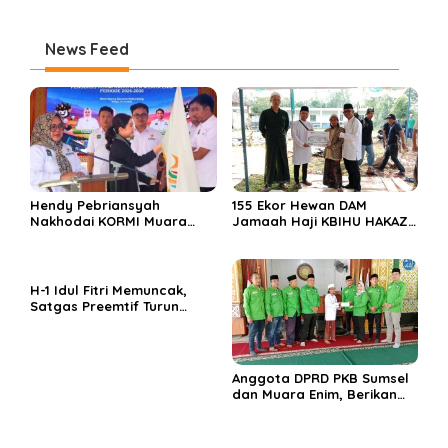
News Feed
Hendy Pebriansyah
155 Ekor Hewan DAM
Nakhodai KORMI Muara
Jamaah Haji KBIHU HAKAZA
Enim 5 Tahun ke Depan
di sembelih di Ponpes
Miftahul Huda Muara Enim
H-1 Idul Fitri Memuncak,
Satgas Preemtif Turun
Tangan Amankan Pusat
Perbelanjaan Muara Enim
Anggota DPRD PKB Sumsel
dan Muara Enim, Berikan
Bantuan dan Berbagi Takjil
di Ponpes Miftahul Huda