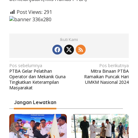
Post Views:
291
Ikuti Kami
N
Pos sebelumnya
Pos berikutnya
PTBA Gelar Pelatihan
Mitra Binaan PTBA
a
Operator dan Mekanik Guna
Ramaikan Puncak Hari
v
Tingkatkan Keterampilan
UMKM Nasional 2024
Masyarakat
i
g
Jangan Lewatkan
a
s
i
p