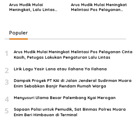
Arus Mudik Mulai
Arus Mudik Mulai Meningkat
Meningkat, Lalu Lintas
Melintasi Pos Pelayanan
Dalam Kota Muara Enim
Cinta Kasih, Petugas
Didominasi Kendaraan
Lakukan Pengaturan Lalu
Pribadi
Lintas
Populer
1
Arus Mudik Mulai Meningkat Melintasi Pos Pelayanan Cinta
Kasih, Petugas Lakukan Pengaturan Lalu Lintas
2
Lirik Lagu Yasir Lana atau Ilahana Ya Ilahana
3
Dampak Proyek PT KAI di Jalan Jenderal Sudirman Muara
Enim Sebabkan Banjir Rendam Rumah Warga
4
Menyusuri Ulama Besar Palembang Kyai Merogan
5
Sapaan Polisi untuk Pemudik, Sat Binmas Polres Muara
Enim Beri Himbauan di Terminal