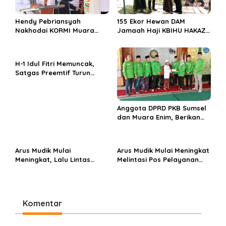
o
s
Hendy Pebriansyah
155 Ekor Hewan DAM
Nakhodai KORMI Muara
Jamaah Haji KBIHU HAKAZA
Enim 5 Tahun ke Depan
di sembelih di Ponpes
Miftahul Huda Muara Enim
H-1 Idul Fitri Memuncak,
Satgas Preemtif Turun
Tangan Amankan Pusat
Perbelanjaan Muara Enim
Anggota DPRD PKB Sumsel
dan Muara Enim, Berikan
Bantuan dan Berbagi Takjil
di Ponpes Miftahul Huda
Arus Mudik Mulai
Arus Mudik Mulai Meningkat
Meningkat, Lalu Lintas
Melintasi Pos Pelayanan
Dalam Kota Muara Enim
Cinta Kasih, Petugas
Didominasi Kendaraan
Lakukan Pengaturan Lalu
Pribadi
Lintas
Komentar