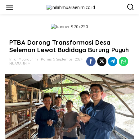
L
e
w
a
t
i
k
PTBA Dorong Transformasi Desa
e
k
Seleman Lewat Budidaya Burung Puyuh
o
n
InilahMuaraEnim
Kamis, 5 September 2024
t
MUARA ENIM
e
n