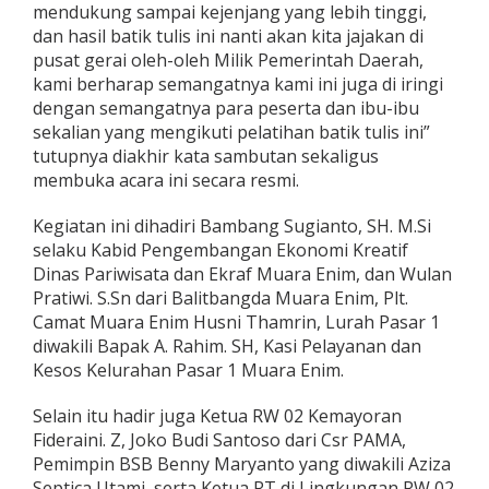
mendukung sampai kejenjang yang lebih tinggi,
dan hasil batik tulis ini nanti akan kita jajakan di
pusat gerai oleh-oleh Milik Pemerintah Daerah,
kami berharap semangatnya kami ini juga di iringi
dengan semangatnya para peserta dan ibu-ibu
sekalian yang mengikuti pelatihan batik tulis ini”
tutupnya diakhir kata sambutan sekaligus
membuka acara ini secara resmi.
Kegiatan ini dihadiri Bambang Sugianto, SH. M.Si
selaku Kabid Pengembangan Ekonomi Kreatif
Dinas Pariwisata dan Ekraf Muara Enim, dan Wulan
Pratiwi. S.Sn dari Balitbangda Muara Enim, Plt.
Camat Muara Enim Husni Thamrin, Lurah Pasar 1
diwakili Bapak A. Rahim. SH, Kasi Pelayanan dan
Kesos Kelurahan Pasar 1 Muara Enim.
Selain itu hadir juga Ketua RW 02 Kemayoran
Fideraini. Z, Joko Budi Santoso dari Csr PAMA,
Pemimpin BSB Benny Maryanto yang diwakili Aziza
Septica Utami, serta Ketua RT di Lingkungan RW 02