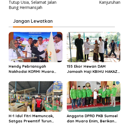
a
Tutup Usia, Selamat Jalan
Kanjuruhan
v
Bung Hermansjah
i
Jangan Lewatkan
g
a
s
i
p
o
Hendy Pebriansyah
155 Ekor Hewan DAM
s
Nakhodai KORMI Muara
Jamaah Haji KBIHU HAKAZA
Enim 5 Tahun ke Depan
di sembelih di Ponpes
Miftahul Huda Muara Enim
H-1 Idul Fitri Memuncak,
Anggota DPRD PKB Sumsel
Satgas Preemtif Turun
dan Muara Enim, Berikan
Tangan Amankan Pusat
Bantuan dan Berbagi Takjil