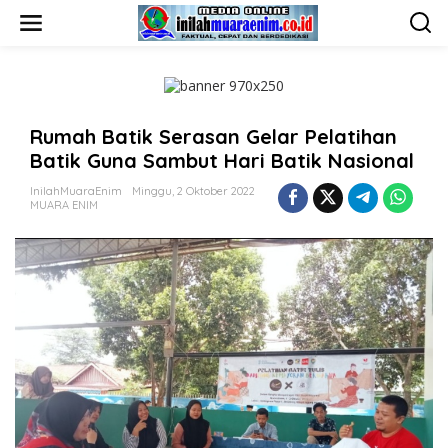
L
e
w
a
t
i
k
Rumah Batik Serasan Gelar Pelatihan
e
k
Batik Guna Sambut Hari Batik Nasional
o
n
InilahMuaraEnim
Minggu, 2 Oktober 2022
t
MUARA ENIM
e
n