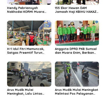
Hendy Pebriansyah
155 Ekor Hewan DAM
Nakhodai KORMI Muara
Jamaah Haji KBIHU HAKAZA
Enim 5 Tahun ke Depan
di sembelih di Ponpes
Miftahul Huda Muara Enim
H-1 Idul Fitri Memuncak,
Anggota DPRD PKB Sumsel
Satgas Preemtif Turun
dan Muara Enim, Berikan
Tangan Amankan Pusat
Bantuan dan Berbagi Takjil
Perbelanjaan Muara Enim
di Ponpes Miftahul Huda
Arus Mudik Mulai
Arus Mudik Mulai Meningkat
Meningkat, Lalu Lintas
Melintasi Pos Pelayanan
Dalam Kota Muara Enim
Cinta Kasih, Petugas
Didominasi Kendaraan
Lakukan Pengaturan Lalu
Pribadi
Lintas