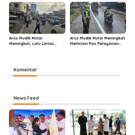
Perbelanjaan Muara Enim
di Ponpes Miftahul Huda
Arus Mudik Mulai
Arus Mudik Mulai Meningkat
Meningkat, Lalu Lintas
Melintasi Pos Pelayanan
Dalam Kota Muara Enim
Cinta Kasih, Petugas
Didominasi Kendaraan
Lakukan Pengaturan Lalu
Pribadi
Lintas
Komentar
News Feed