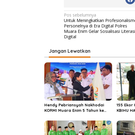
N
Pos sebelumnya
Untuk Meningkatkan Profesionalism
a
Personelnya di Era Digital Polres
v
Muara Enim Gelar Sosialisasi Literas
Digital
i
g
Jangan Lewatkan
a
s
i
p
o
s
Hendy Pebriansyah Nakhodai
155 Ekor
KORMI Muara Enim 5 Tahun ke
KBIHU HA
Depan
Ponpes M
Enim