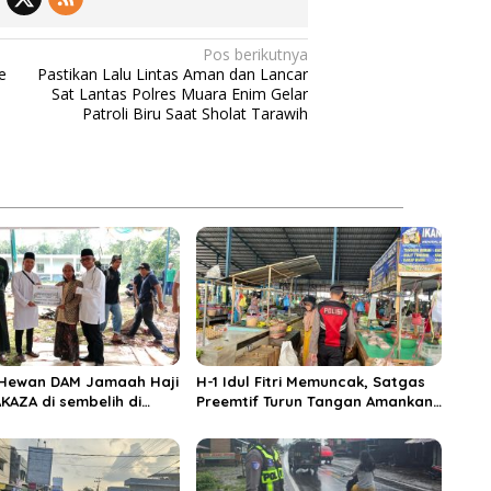
Pos berikutnya
e
Pastikan Lalu Lintas Aman dan Lancar
Sat Lantas Polres Muara Enim Gelar
i
Patroli Biru Saat Sholat Tarawih
 Hewan DAM Jamaah Haji
H-1 Idul Fitri Memuncak, Satgas
KAZA di sembelih di
Preemtif Turun Tangan Amankan
iftahul Huda Muara
Pusat Perbelanjaan Muara Enim