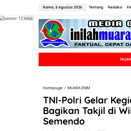
L
e
Kamis, 6 Agustus 2026
Tentang
Redaksi
Pe
w
a
tutup
t
i
k
e
k
o
n
MUAR
t
e
n
Homepage
/
MUARA ENIM
T
N
TNI-Polri Gelar Ke
I
-
Bagikan Takjil di 
P
o
Semendo
l
r
i