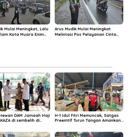
ik Mulai Meningkat, Lalu
Arus Mudik Mulai Meningkat
alam Kota Muara Enim
Melintasi Pos Pelayanan Cinta
si Kendaraan Pribadi
Kasih, Petugas Lakukan
Pengaturan Lalu Lintas
 Hewan DAM Jamaah Haji
H-1 Idul Fitri Memuncak, Satgas
KAZA di sembelih di
Preemtif Turun Tangan Amankan
iftahul Huda Muara
Pusat Perbelanjaan Muara Enim