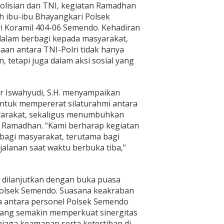
polisian dan TNI, kegiatan Ramadhan
leh ibu-ibu Bhayangkari Polsek
ri Koramil 404-06 Semendo. Kehadiran
lam berbagi kepada masyarakat,
n antara TNI-Polri tidak hanya
tetapi juga dalam aksi sosial yang
 Iswahyudi, S.H. menyampaikan
untuk mempererat silaturahmi antara
arakat, sekaligus menumbuhkan
i Ramadhan. “Kami berharap kegiatan
bagi masyarakat, terutama bagi
alanan saat waktu berbuka tiba,”
n dilanjutkan dengan buka puasa
olsek Semendo. Suasana keakraban
a antara personel Polsek Semendo
yang semakin memperkuat sinergitas
njaga keamanan serta ketertiban di