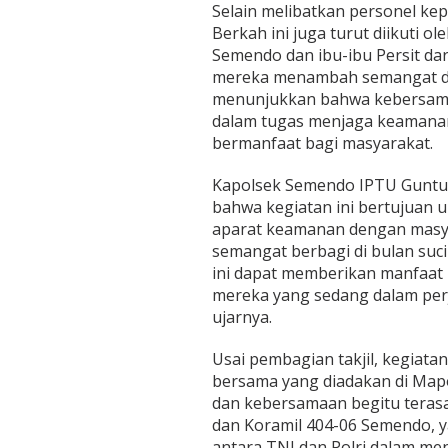
h
Selain melibatkan personel ke
H
Berkah ini juga turut diikuti o
u
Semendo dan ibu-ibu Persit da
k
u
mereka menambah semangat da
m
menunjukkan bahwa kebersamaa
P
dalam tugas menjaga keamanan, 
o
bermanfaat bagi masyarakat.
l
s
e
Kapolsek Semendo IPTU Guntur
k
bahwa kegiatan ini bertujuan 
S
aparat keamanan dengan masy
e
semangat berbagi di bulan suc
m
e
ini dapat memberikan manfaat 
n
mereka yang sedang dalam perj
d
ujarnya.
o
Usai pembagian takjil, kegiata
bersama yang diadakan di Map
dan kebersamaan begitu teras
dan Koramil 404-06 Semendo, 
antara TNI dan Polri dalam me