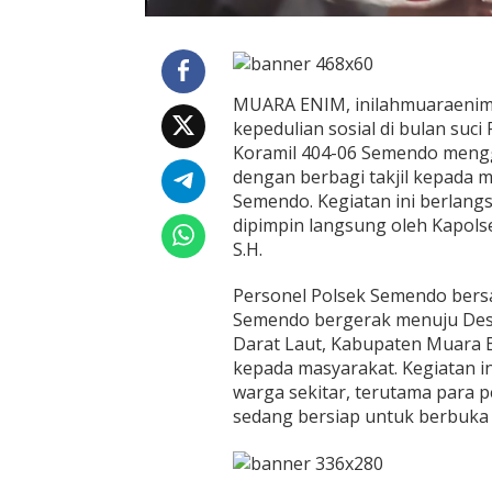
a
h
,
B
a
MUARA ENIM, inilahmuaraenim.
g
kepedulian sosial di bulan su
i
Koramil 404-06 Semendo meng
k
dengan berbagi takjil kepada 
a
n
Semendo. Kegiatan ini berlangs
T
dipimpin langsung oleh Kapol
a
S.H.
k
j
Personel Polsek Semendo bers
i
l
Semendo bergerak menuju De
d
Darat Laut, Kabupaten Muara E
i
kepada masyarakat. Kegiatan i
W
warga sekitar, terutama para 
i
l
sedang bersiap untuk berbuka
a
y
a