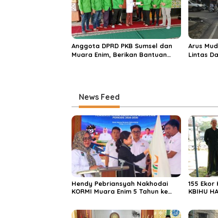
Anggota DPRD PKB Sumsel dan
Arus Mud
Muara Enim, Berikan Bantuan
Lintas D
dan Berbagi Takjil di Ponpes
Didomina
Miftahul Huda
News Feed
Hendy Pebriansyah Nakhodai
155 Ekor
KORMI Muara Enim 5 Tahun ke
KBIHU HA
Depan
Ponpes M
Enim