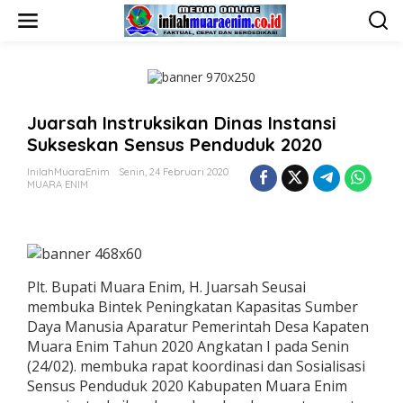
L
e
w
a
t
i
k
Juarsah Instruksikan Dinas Instansi
e
k
Sukseskan Sensus Penduduk 2020
o
n
InilahMuaraEnim
Senin, 24 Februari 2020
t
MUARA ENIM
e
n
Plt. Bupati Muara Enim, H. Juarsah Seusai
membuka Bintek Peningkatan Kapasitas Sumber
Daya Manusia Aparatur Pemerintah Desa Kapaten
Muara Enim Tahun 2020 Angkatan I pada Senin
(24/02). membuka rapat koordinasi dan Sosialisasi
Sensus Penduduk 2020 Kabupaten Muara Enim