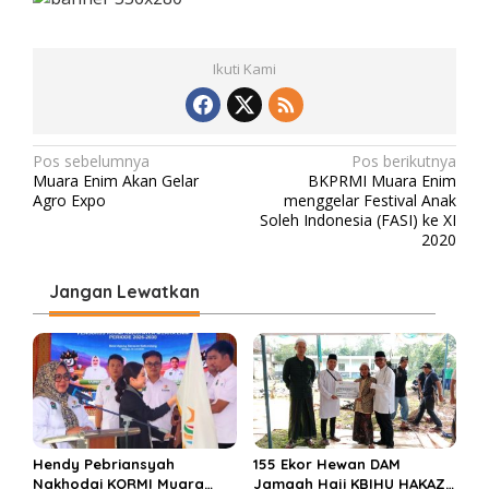
Ikuti Kami
N
Pos sebelumnya
Pos berikutnya
Muara Enim Akan Gelar
BKPRMI Muara Enim
a
Agro Expo
menggelar Festival Anak
v
Soleh Indonesia (FASI) ke XI
2020
i
g
Jangan Lewatkan
a
s
i
p
o
s
Hendy Pebriansyah
155 Ekor Hewan DAM
Nakhodai KORMI Muara
Jamaah Haji KBIHU HAKAZA