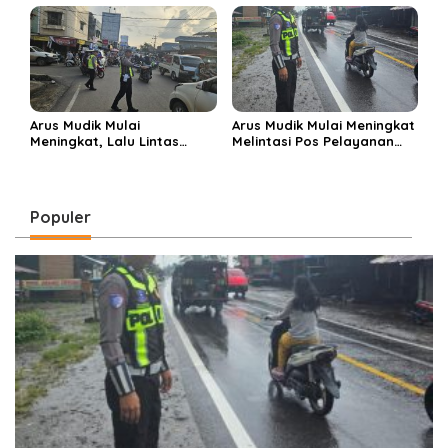
Perbelanjaan Muara Enim
di Ponpes Miftahul Huda
Arus Mudik Mulai
Arus Mudik Mulai Meningkat
Meningkat, Lalu Lintas
Melintasi Pos Pelayanan
Dalam Kota Muara Enim
Cinta Kasih, Petugas
Didominasi Kendaraan
Lakukan Pengaturan Lalu
Pribadi
Lintas
Populer