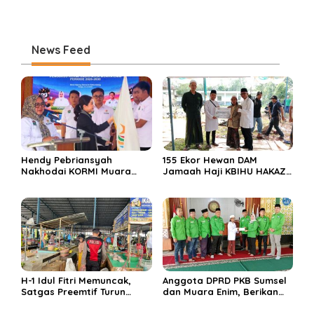
News Feed
Hendy Pebriansyah
155 Ekor Hewan DAM
Nakhodai KORMI Muara
Jamaah Haji KBIHU HAKAZA
Enim 5 Tahun ke Depan
di sembelih di Ponpes
Miftahul Huda Muara Enim
H-1 Idul Fitri Memuncak,
Anggota DPRD PKB Sumsel
Satgas Preemtif Turun
dan Muara Enim, Berikan
Tangan Amankan Pusat
Bantuan dan Berbagi Takjil