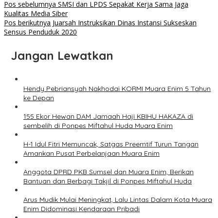
Pos sebelumnya
SMSI dan LPDS Sepakat Kerja Sama Jaga
Kualitas Media Siber
Pos berikutnya
Juarsah Instruksikan Dinas Instansi Sukseskan
Sensus Penduduk 2020
Jangan Lewatkan
Hendy Pebriansyah Nakhodai KORMI Muara Enim 5 Tahun
ke Depan
155 Ekor Hewan DAM Jamaah Haji KBIHU HAKAZA di
sembelih di Ponpes Miftahul Huda Muara Enim
H-1 Idul Fitri Memuncak, Satgas Preemtif Turun Tangan
Amankan Pusat Perbelanjaan Muara Enim
Anggota DPRD PKB Sumsel dan Muara Enim, Berikan
Bantuan dan Berbagi Takjil di Ponpes Miftahul Huda
Arus Mudik Mulai Meningkat, Lalu Lintas Dalam Kota Muara
Enim Didominasi Kendaraan Pribadi