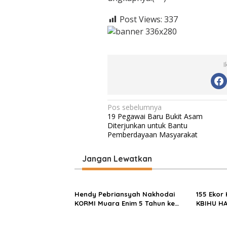
Post Views:
337
I
N
Pos sebelumnya
19 Pegawai Baru Bukit Asam
a
Diterjunkan untuk Bantu
v
Pemberdayaan Masyarakat
i
Jangan Lewatkan
g
a
s
Hendy Pebriansyah Nakhodai
155 Ekor
KORMI Muara Enim 5 Tahun ke
KBIHU HA
i
Depan
Ponpes M
p
Enim