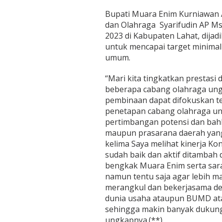
Bupati Muara Enim Kurniawan A
dan Olahraga Syarifudin AP M
2023 di Kabupaten Lahat, dijad
untuk mencapai target minimal t
umum.
“Mari kita tingkatkan prestasi
beberapa cabang olahraga ung
pembinaan dapat difokuskan te
penetapan cabang olahraga un
pertimbangan potensi dan bahka
maupun prasarana daerah yang
kelima Saya melihat kinerja Ko
sudah baik dan aktif ditambah
bengkak Muara Enim serta sar
namun tentu saja agar lebih ma
merangkul dan bekerjasama den
dunia usaha ataupun BUMD at
sehingga makin banyak dukun
ungkapnya.(**)