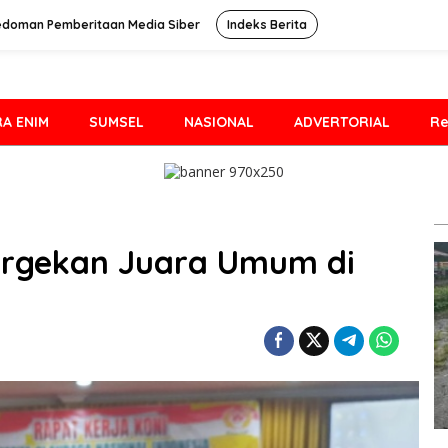
edoman Pemberitaan Media Siber
Indeks Berita
A ENIM
SUMSEL
NASIONAL
ADVERTORIAL
Re
argekan Juara Umum di
3