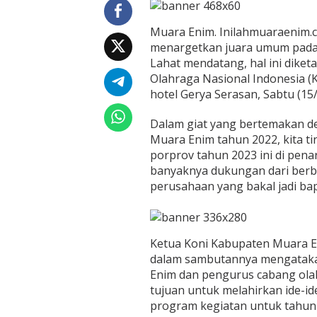
v
L
Muara Enim. Inilahmuaraenim.c
a
h
menargetkan juara umum pada
a
Lahat mendatang, hal ini diket
t
Olahraga Nasional Indonesia (
2
hotel Gerya Serasan, Sabtu (15
0
2
3
Dalam giat yang bertemakan d
Muara Enim tahun 2022, kita t
porprov tahun 2023 ini di pen
banyaknya dukungan dari berba
perusahaan yang bakal jadi ba
Ketua Koni Kabupaten Muara
dalam sambutannya mengataka
Enim dan pengurus cabang ola
tujuan untuk melahirkan ide-i
program kegiatan untuk tahun