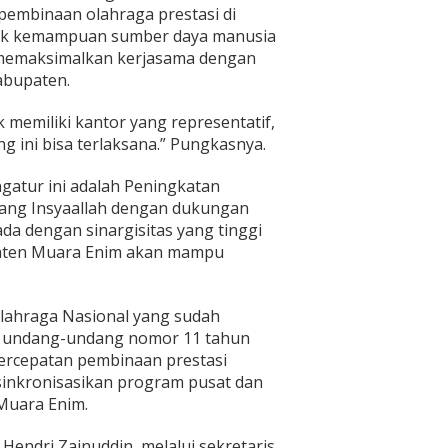
pembinaan olahraga prestasi di
aik kemampuan sumber daya manusia
u memaksimalkan kerjasama dengan
Kabupaten.
k memiliki kantor yang representatif,
 ini bisa terlaksana.” Pungkasnya.
atur ini adalah Peningkatan
tang Insyaallah dengan dukungan
ada dengan sinargisitas yang tinggi
paten Muara Enim akan mampu
lahraga Nasional yang sudah
 undang-undang nomor 11 tahun
ercepatan pembinaan prestasi
inkronisasikan program pusat dan
Muara Enim.
Hendri Zainuddin, melalui sekretaris