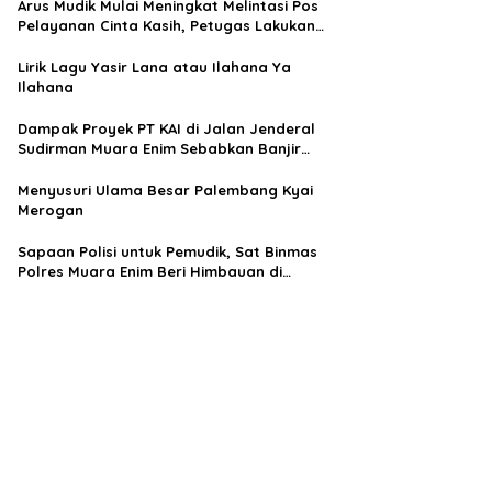
Arus Mudik Mulai Meningkat Melintasi Pos
Pelayanan Cinta Kasih, Petugas Lakukan
Pengaturan Lalu Lintas
Lirik Lagu Yasir Lana atau Ilahana Ya
Ilahana
Dampak Proyek PT KAI di Jalan Jenderal
Sudirman Muara Enim Sebabkan Banjir
Rendam Rumah Warga
Menyusuri Ulama Besar Palembang Kyai
Merogan
Sapaan Polisi untuk Pemudik, Sat Binmas
Polres Muara Enim Beri Himbauan di
Terminal