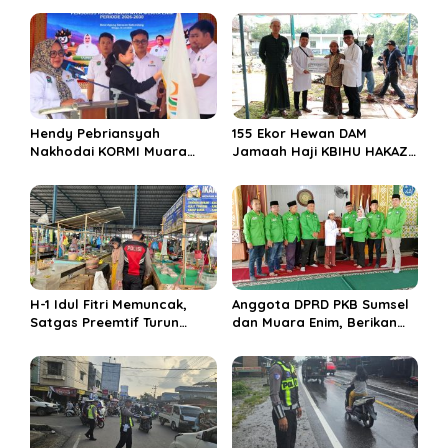
a
s
i
p
o
s
Hendy Pebriansyah
155 Ekor Hewan DAM
Nakhodai KORMI Muara
Jamaah Haji KBIHU HAKAZA
Enim 5 Tahun ke Depan
di sembelih di Ponpes
Miftahul Huda Muara Enim
H-1 Idul Fitri Memuncak,
Anggota DPRD PKB Sumsel
Satgas Preemtif Turun
dan Muara Enim, Berikan
Tangan Amankan Pusat
Bantuan dan Berbagi Takjil
Perbelanjaan Muara Enim
di Ponpes Miftahul Huda