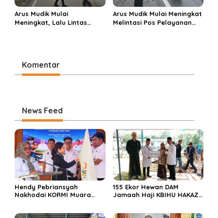
Arus Mudik Mulai
Arus Mudik Mulai Meningkat
Meningkat, Lalu Lintas
Melintasi Pos Pelayanan
Dalam Kota Muara Enim
Cinta Kasih, Petugas
Didominasi Kendaraan
Lakukan Pengaturan Lalu
Pribadi
Lintas
Komentar
News Feed
Hendy Pebriansyah
155 Ekor Hewan DAM
Nakhodai KORMI Muara
Jamaah Haji KBIHU HAKAZA
Enim 5 Tahun ke Depan
di sembelih di Ponpes
Miftahul Huda Muara Enim