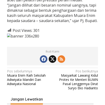
“Jangan dilihat dari besaran nominal uangnya, tapi
dimaknai sebagai bentuk penghargaan dan terima
kasih seluruh masyarakat Kabupaten Muara Enim
kepada saudara – saudara sekalian,” ujar Pj. Bupati.
Post Views:
301
Ikuti Kami
N
Pos sebelumnya
Pos berikutnya
Muara Enim Raih Sekolah
Masyarkat Lawang Kidul
a
Adiwiyata Mandiri Dan
Protes Ke Menteri BUMN
v
Adiwiyata Nasional
Pasal Lenggernya Dirut
Suryo Eko Hadianto
i
g
Jangan Lewatkan