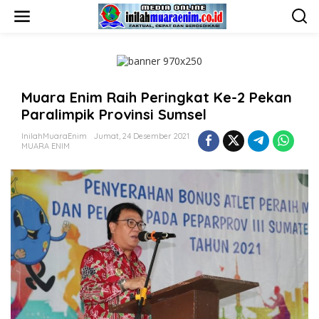
L
e
w
a
t
i
k
Muara Enim Raih Peringkat Ke-2 Pekan
e
k
Paralimpik Provinsi Sumsel
o
n
InilahMuaraEnim
Jumat, 24 Desember 2021
t
MUARA ENIM
e
n