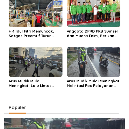
H-1 Idul Fitri Memuncak,
Anggota DPRD PKB Sumsel
Satgas Preemtif Turun
dan Muara Enim, Berikan
Tangan Amankan Pusat
Bantuan dan Berbagi Takjil
Perbelanjaan Muara Enim
di Ponpes Miftahul Huda
Arus Mudik Mulai
Arus Mudik Mulai Meningkat
Meningkat, Lalu Lintas
Melintasi Pos Pelayanan
Dalam Kota Muara Enim
Cinta Kasih, Petugas
Didominasi Kendaraan
Lakukan Pengaturan Lalu
Pribadi
Lintas
Populer