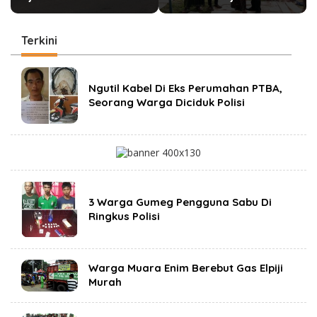
Kinerja Pemdes
HAKAZA di sembelih di
Ujanmas Baru Tak
Ponpes Miftahul Huda
Dampingi Warganya
Muara Enim
Terkini
Di Lokasi Rencana
Pembangunan Flyover
i
n
Ngutil Kabel Di Eks Perumahan PTBA,
i
Seorang Warga Diciduk Polisi
l
a
h
m
u
a
r
a
e
3 Warga Gumeg Pengguna Sabu Di
n
Ringkus Polisi
i
m
.
c
o
Warga Muara Enim Berebut Gas Elpiji
.
Murah
i
d