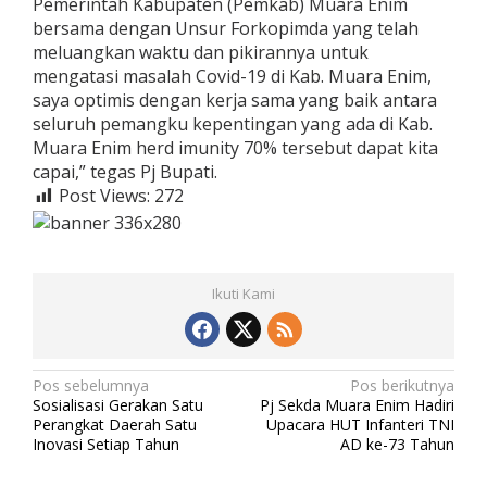
Pemerintah Kabupaten (Pemkab) Muara Enim
bersama dengan Unsur Forkopimda yang telah
meluangkan waktu dan pikirannya untuk
mengatasi masalah Covid-19 di Kab. Muara Enim,
saya optimis dengan kerja sama yang baik antara
seluruh pemangku kepentingan yang ada di Kab.
Muara Enim herd imunity 70% tersebut dapat kita
capai,” tegas Pj Bupati.
Post Views:
272
Ikuti Kami
N
Pos sebelumnya
Pos berikutnya
Sosialisasi Gerakan Satu
Pj Sekda Muara Enim Hadiri
a
Perangkat Daerah Satu
Upacara HUT Infanteri TNI
v
Inovasi Setiap Tahun
AD ke-73 Tahun
i