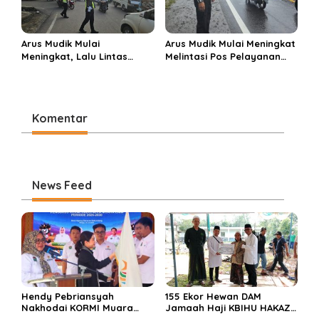
Arus Mudik Mulai
Arus Mudik Mulai Meningkat
Meningkat, Lalu Lintas
Melintasi Pos Pelayanan
Dalam Kota Muara Enim
Cinta Kasih, Petugas
Didominasi Kendaraan
Lakukan Pengaturan Lalu
Pribadi
Lintas
Komentar
News Feed
Hendy Pebriansyah
155 Ekor Hewan DAM
Nakhodai KORMI Muara
Jamaah Haji KBIHU HAKAZA