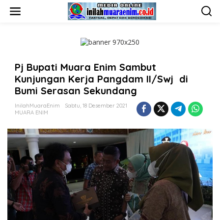
L
e
w
a
t
i
k
Pj Bupati Muara Enim Sambut
e
k
Kunjungan Kerja Pangdam II/Swj di
o
Bumi Serasan Sekundang
n
t
InilahMuaraEnim
Sabtu, 18 Desember 2021
e
MUARA ENIM
n