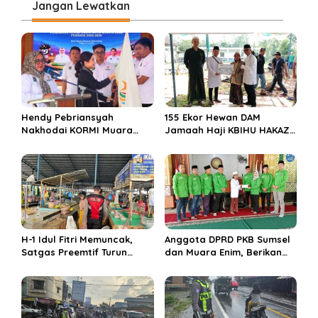
Jangan Lewatkan
g
a
s
i
p
o
Hendy Pebriansyah
155 Ekor Hewan DAM
s
Nakhodai KORMI Muara
Jamaah Haji KBIHU HAKAZA
Enim 5 Tahun ke Depan
di sembelih di Ponpes
Miftahul Huda Muara Enim
H-1 Idul Fitri Memuncak,
Anggota DPRD PKB Sumsel
Satgas Preemtif Turun
dan Muara Enim, Berikan
Tangan Amankan Pusat
Bantuan dan Berbagi Takjil
Perbelanjaan Muara Enim
di Ponpes Miftahul Huda