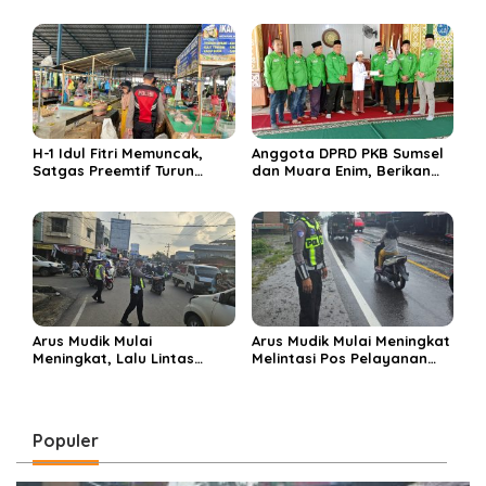
Enim 5 Tahun ke Depan
di sembelih di Ponpes
Miftahul Huda Muara Enim
H-1 Idul Fitri Memuncak,
Anggota DPRD PKB Sumsel
Satgas Preemtif Turun
dan Muara Enim, Berikan
Tangan Amankan Pusat
Bantuan dan Berbagi Takjil
Perbelanjaan Muara Enim
di Ponpes Miftahul Huda
Arus Mudik Mulai
Arus Mudik Mulai Meningkat
Meningkat, Lalu Lintas
Melintasi Pos Pelayanan
Dalam Kota Muara Enim
Cinta Kasih, Petugas
Didominasi Kendaraan
Lakukan Pengaturan Lalu
Pribadi
Lintas
Populer